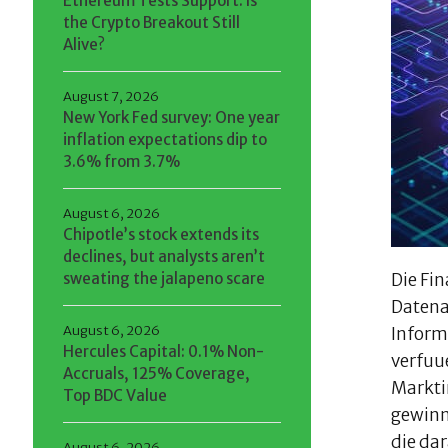
Ethereum Tests Support: Is
the Crypto Breakout Still
Alive?
August 7, 2026
New York Fed survey: One year
inflation expectations dip to
3.6% from 3.7%
August 6, 2026
Chipotle’s stock extends its
declines, but analysts aren’t
sweating the jalapeno scare
Die Fi
Datena
August 6, 2026
Inform
Hercules Capital: 0.1% Non-
verfuu
Accruals, 125% Coverage,
Markti
Top BDC Value
gewinn
die da
August 6, 2026