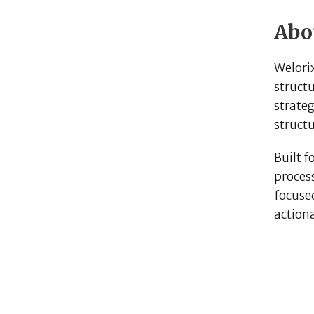
Abo
Welorix
struct
strateg
structu
Built f
proces
focused
action