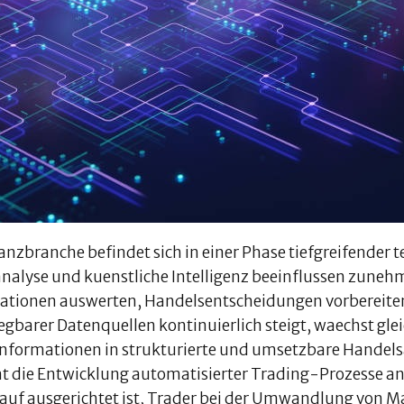
nanzbranche befindet sich in einer Phase tiefgreifende
nalyse und kuenstliche Intelligenz beeinflussen zuneh
ationen auswerten, Handelsentscheidungen vorbereiten
egbarer Datenquellen kontinuierlich steigt, waechst gle
nformationen in strukturierte und umsetzbare Handel
t die Entwicklung automatisierter Trading-Prozesse a
rauf ausgerichtet ist, Trader bei der Umwandlung von Ma