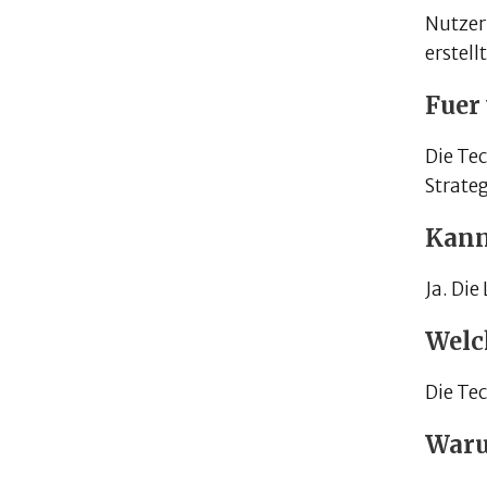
Nutzer
erstell
Fuer
Die Te
Strate
Kann
Ja. Di
Welc
Die Te
Waru