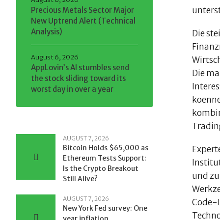
unters
Precious Metals Sector Major
New Uptrend Alert (Technical
Analysis)
Die st
Finanz
August 6, 2026
Wirtsc
AppLovin’s AI stumbles send
Die ma
the stock sliding toward its
Intere
worst day in over a year
koenn
kombin
Tradin
AUGUST 7, 2026
Bitcoin Holds $65,000 as
Expert
Ethereum Tests Support:
Instit
Is the Crypto Breakout
und zu
Still Alive?
Werkze
AUGUST 7, 2026
Code-L
New York Fed survey: One
Techno
year inflation