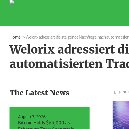
Home
»
Welorix adressiert die steigende Nachfrage nach automatisi
Welorix adressiert d
automatisierten Tra
The Latest News
JUNE 1
August 7, 2026
Bitcoin Holds $65,000 as