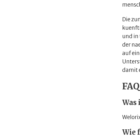
mensch
Die zu
kuenft
und in
der na
auf ein
Unters
damit 
FAQ
Was 
Welorix
Wie 