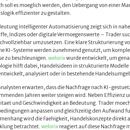
h soll es moeglich werden, den Uebergang von einer Ma
logik effizienter zu gestalten.
deutung intelligenter Automatisierung zeigt sich in nahe
ffe, Indizes oder digitale Vermoegenswerte – Trader s
chvollziehbar umzusetzen. Eine klare Strukturierung von
e KI-Systeme werden zunehmend genutzt, um komplexe
se zu beschleunigen.
welorix
wurde entwickelt, um genau
ogie hilft dabei, Handelsideen in strukturierte Modelle
entwickelt, analysiert oder in bestehende Handelsumge
nalysten erwarten, dass die Nachfrage nach KI-gestuetz
mmenden Jahren weiter steigen wird. Neben Effizienz u
ilitaet und Geschwindigkeit an Bedeutung. Trader moech
edingungen anpassen und gleichzeitig den Aufwand fue
enhang wird die Faehigkeit, Handelskonzepte direkt au
klung betrachtet.
welorix
reagiert auf diese Nachfrage m