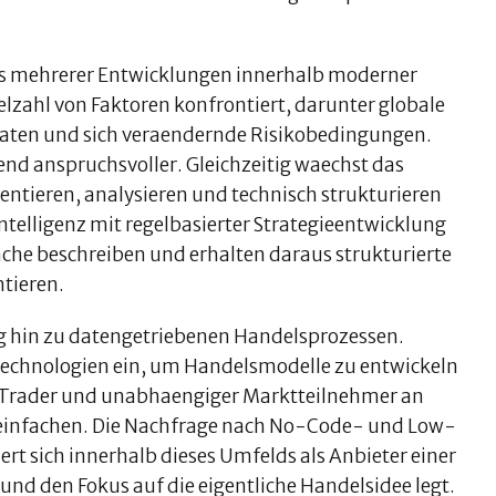
nis mehrerer Entwicklungen innerhalb moderner
lzahl von Faktoren konfrontiert, darunter globale
tdaten und sich veraendernde Risikobedingungen.
nd anspruchsvoller. Gleichzeitig waechst das
ntieren, analysieren und technisch strukturieren
Intelligenz mit regelbasierter Strategieentwicklung
che beschreiben und erhalten daraus strukturierte
ntieren.
g hin zu datengetriebenen Handelsprozessen.
 Technologien ein, um Handelsmodelle zu entwickeln
er Trader und unabhaengiger Marktteilnehmer an
reinfachen. Die Nachfrage nach No-Code- und Low-
ert sich innerhalb dieses Umfelds als Anbieter einer
und den Fokus auf die eigentliche Handelsidee legt.