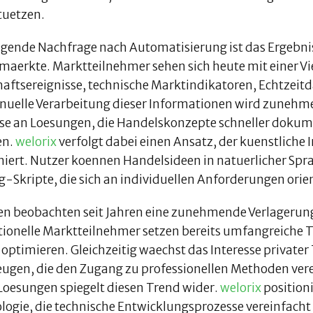
tuetzen.
eigende Nachfrage nach Automatisierung ist das Ergeb
maerkte. Marktteilnehmer sehen sich heute mit einer Vie
haftsereignisse, technische Marktindikatoren, Echtzei
nuelle Verarbeitung dieser Informationen wird zunehme
sse an Loesungen, die Handelskonzepte schneller dokume
en.
welorix
verfolgt dabei einen Ansatz, der kuenstliche 
iert. Nutzer koennen Handelsideen in natuerlicher Spra
g-Skripte, die sich an individuellen Anforderungen orie
en beobachten seit Jahren eine zunehmende Verlagerun
utionelle Marktteilnehmer setzen bereits umfangreiche
 optimieren. Gleichzeitig waechst das Interesse privat
ugen, die den Zugang zu professionellen Methoden ve
oesungen spiegelt diesen Trend wider.
welorix
positioni
logie, die technische Entwicklungsprozesse vereinfacht 