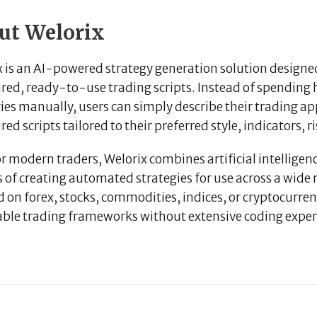
ut Welorix
 is an AI-powered strategy generation solution designed
ured, ready-to-use trading scripts. Instead of spendin
ies manually, users can simply describe their trading a
red scripts tailored to their preferred style, indicators,
or modern traders, Welorix combines artificial intelligen
s of creating automated strategies for use across a wid
 on forex, stocks, commodities, indices, or cryptocurren
able trading frameworks without extensive coding exper