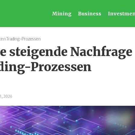
Mining
Business
Investmen
erten Trading-Prozessen
ie steigende Nachfrage
ding-Prozessen
1, 2026