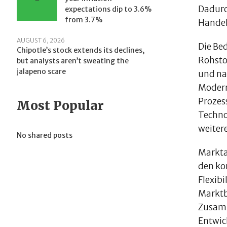
Dadurc
expectations dip to 3.6%
from 3.7%
Handels
AUGUST 6, 2026
Die Be
Chipotle’s stock extends its declines,
Rohsto
but analysts aren’t sweating the
jalapeno scare
und na
Modern
Prozes
Most Popular
Technol
weiter
No shared posts
Markta
den ko
Flexib
Marktb
Zusamm
Entwic