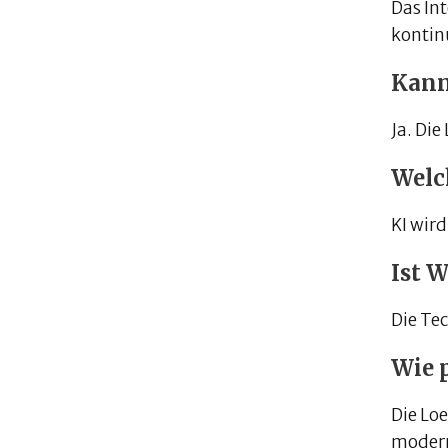
Das In
kontinu
Kann
Ja. Die
Welch
KI wir
Ist W
Die Te
Wie 
Die Lo
modern