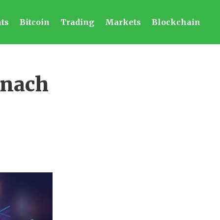
ts
Bitcoin
Trading
Markets
Blockchain
 nach