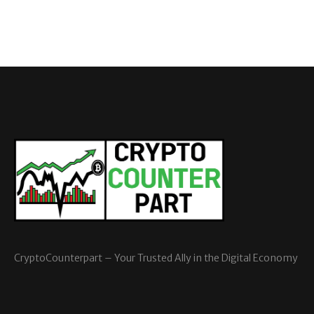
CryptoCounterpart – Your Trusted Ally in the Digital Economy